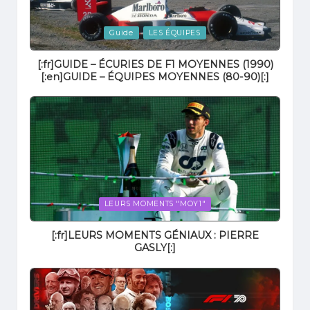
Posted
Guide
LES ÉQUIPES
in
[:fr]GUIDE – ÉCURIES DE F1 MOYENNES (1990)
[:en]GUIDE – ÉQUIPES MOYENNES (80-90)[:]
Posted
LEURS MOMENTS "MOY1"
in
[:fr]LEURS MOMENTS GÉNIAUX : PIERRE
GASLY[:]