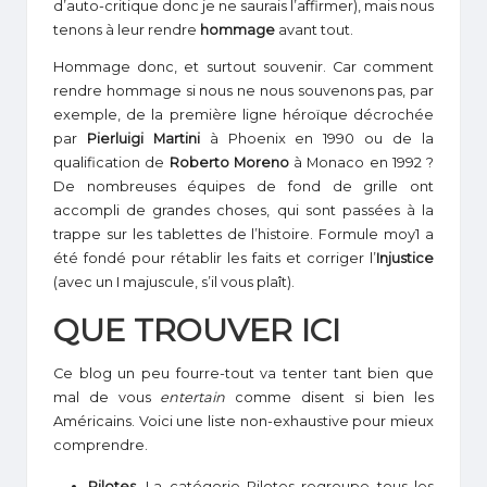
d’auto-critique donc je ne saurais l’affirmer), mais nous
tenons à leur rendre
hommage
avant tout.
Hommage donc, et surtout souvenir. Car comment
rendre hommage si nous ne nous souvenons pas, par
exemple, de la première ligne héroïque décrochée
par
Pierluigi Martini
à Phoenix en 1990 ou de la
qualification de
Roberto Moreno
à Monaco en 1992 ?
De nombreuses équipes de fond de grille ont
accompli de grandes choses, qui sont passées à la
trappe sur les tablettes de l’histoire. Formule moy1 a
été fondé pour rétablir les faits et corriger l’
Injustice
(avec un I majuscule, s’il vous plaît).
QUE TROUVER ICI
Ce blog un peu fourre-tout va tenter tant bien que
mal de vous
entertain
comme disent si bien les
Américains. Voici une liste non-exhaustive pour mieux
comprendre.
Pilotes
. La catégorie Pilotes regroupe tous les