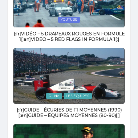
Posted
YOUTUBE
in
[:fr]VIDÉO – 5 DRAPEAUX ROUGES EN FORMULE
1[:en]VIDEO – 5 RED FLAGS IN FORMULA 1[:]
Posted
Guide
LES ÉQUIPES
in
[:fr]GUIDE – ÉCURIES DE F1 MOYENNES (1990)
[:en]GUIDE – ÉQUIPES MOYENNES (80-90)[:]