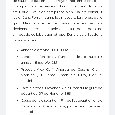
de sauter le pas en F1. Et croyez-moi, entre ces deux
championnats, le pas est plutôt important. Toujours
est-il que BMS s’en sort plutôt bien. Dallara construit
les châssis, Ferrari fournit les moteurs. La vie est belle
quoi. Mais plus le temps passe, plus les résultats
deviennent épouvantables. Et au bout de cinq
années de collaboration étroite, Dallara et la Scuderia
Italia divorcent.
Années d’activité : 1988-1992
Dénomination des voitures : 1 de Formule 1 +
année –
Exemple : 189
Pilotes : Alex Caffi, Andrea de Cesaris, Gianni
Morbidelli, JJ Lehto, Emanuele Pirro, Pierluigi
Martini
Faits d’armes : Devance Alain Prost sur la grille de
départ du GP de Hongrie 1989
Cause de la disparition : Fin de l’association entre
Dallara et la Scuderia Italia, partie fusionner avec
Minardi