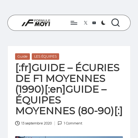
Skip
to
Twitter
YouTube
content
F
Les
derniers
O
seront
R
les
Posted
Guide
LES ÉQUIPES
premiers
M
in
[:fr]GUIDE – ÉCURIES
U
DE F1 MOYENNES
L
(1990)[:en]GUIDE –
E
ÉQUIPES
M
MOYENNES (80-90)[:]
O
13 septembre 2020
1 Comment
Y