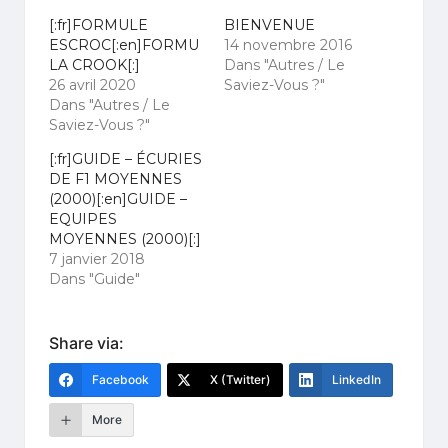
[:fr]FORMULE
BIENVENUE
ESCROC[:en]FORMU
14 novembre 2016
LA CROOK[:]
Dans "Autres / Le
26 avril 2020
Saviez-Vous ?"
Dans "Autres / Le
Saviez-Vous ?"
[:fr]GUIDE – ÉCURIES
DE F1 MOYENNES
(2000)[:en]GUIDE –
EQUIPES
MOYENNES (2000)[:]
7 janvier 2018
Dans "Guide"
Share via:
Facebook
X (Twitter)
LinkedIn
More