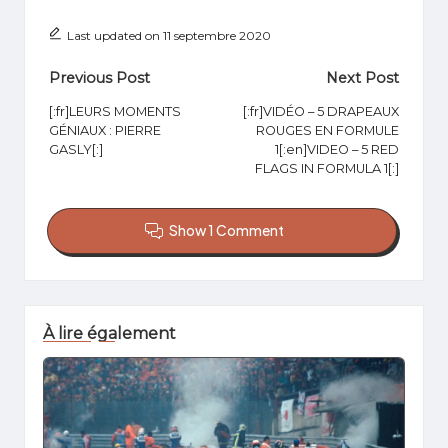
Last updated on 11 septembre 2020
Post
Previous Post
Next Post
navigation
[:fr]LEURS MOMENTS
[:fr]VIDÉO – 5 DRAPEAUX
GÉNIAUX : PIERRE
ROUGES EN FORMULE
GASLY[:]
1[:en]VIDEO – 5 RED
FLAGS IN FORMULA 1[:]
Show 1 Comment
À lire également