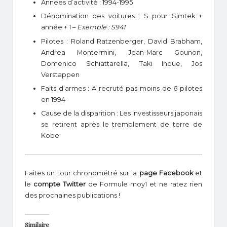
Années d’activité : 1994-1995
Dénomination des voitures : S pour Simtek +
année + 1 –
Exemple : S941
Pilotes : Roland Ratzenberger, David Brabham,
Andrea Montermini, Jean-Marc Gounon,
Domenico Schiattarella, Taki Inoue, Jos
Verstappen
Faits d’armes : A recruté pas moins de 6 pilotes
en 1994
Cause de la disparition : Les investisseurs japonais
se retirent après le tremblement de terre de
Kobe
Faites un tour chronométré sur la
page Facebook
et
le
compte Twitter
de Formule moy1 et ne ratez rien
des prochaines publications !
Similaire