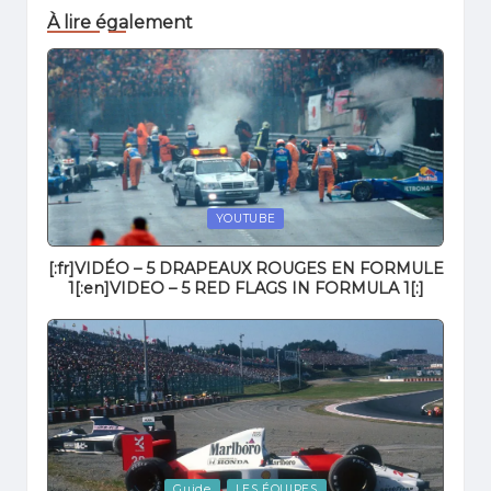
À lire également
Posted
YOUTUBE
in
[:fr]VIDÉO – 5 DRAPEAUX ROUGES EN FORMULE
1[:en]VIDEO – 5 RED FLAGS IN FORMULA 1[:]
Posted
Guide
LES ÉQUIPES