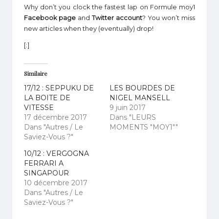
Why don’t you clock the fastest lap on Formule moy1
Facebook page
and
Twitter account
? You won’t miss
new articles when they (eventually) drop!
[:]
Similaire
17/12 : SEPPUKU DE
LES BOURDES DE
LA BOITE DE
NIGEL MANSELL
VITESSE
9 juin 2017
17 décembre 2017
Dans "LEURS
Dans "Autres / Le
MOMENTS "MOY1""
Saviez-Vous ?"
10/12 : VERGOGNA
FERRARI A
SINGAPOUR
10 décembre 2017
Dans "Autres / Le
Saviez-Vous ?"