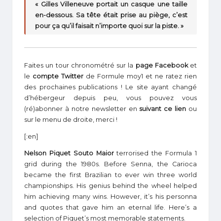
« Gilles Villeneuve portait un casque une taille
en-dessous. Sa tête était prise au piège, c’est
pour ça qu’il faisait n’importe quoi sur la piste. »
Faites un tour chronométré sur la
page Facebook
et
le
compte Twitter
de Formule moy1 et ne ratez rien
des prochaines publications ! Le site ayant changé
d’hébergeur depuis peu, vous pouvez vous
(ré)abonner à notre newsletter en
suivant ce lien
ou
sur le menu de droite, merci !
[:en]
Nelson Piquet Souto Maior
terrorised the Formula 1
grid during the 1980s. Before Senna, the Carioca
became the first Brazilian to ever win three world
championships. His genius behind the wheel helped
him achieving many wins. However, it’s his personna
and quotes that gave him an eternal life. Here’s a
selection of Piquet’s most memorable statements.