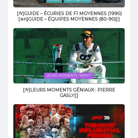
in
[:fr]GUIDE – ÉCURIES DE F1 MOYENNES (1990)
[:en]GUIDE – ÉQUIPES MOYENNES (80-90)[:]
Posted
LEURS MOMENTS "MOY1"
in
[:fr]LEURS MOMENTS GÉNIAUX : PIERRE
GASLY[:]