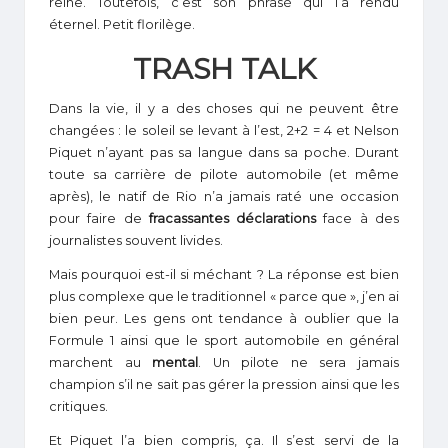
reine. Toutefois, c’est son phrasé qui l’a rendu
éternel. Petit florilège.
TRASH TALK
Dans la vie, il y a des choses qui ne peuvent être
changées : le soleil se levant à l’est, 2+2 = 4 et Nelson
Piquet n’ayant pas sa langue dans sa poche. Durant
toute sa carrière de pilote automobile (et même
après), le natif de Rio n’a jamais raté une occasion
pour faire de
fracassantes déclarations
face à des
journalistes souvent livides.
Mais pourquoi est-il si méchant ? La réponse est bien
plus complexe que le traditionnel « parce que », j’en ai
bien peur. Les gens ont tendance à oublier que la
Formule 1 ainsi que le sport automobile en général
marchent au
mental
. Un pilote ne sera jamais
champion s’il ne sait pas gérer la pression ainsi que les
critiques.
Et Piquet l’a bien compris, ça. Il s’est servi de la