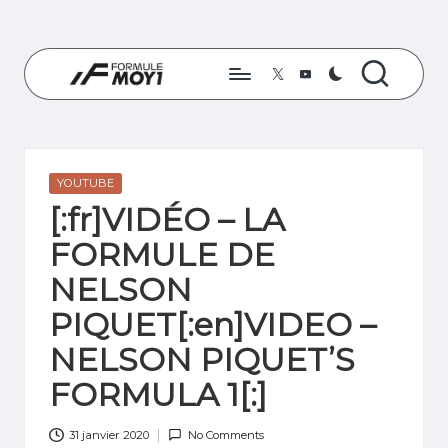
Skip
to
Twitter
YouTube
content
F
Les
derniers
O
seront
R
les
Posted
YOUTUBE
premiers
M
in
[:fr]VIDÉO – LA
U
FORMULE DE
L
NELSON
E
PIQUET[:en]VIDEO –
M
NELSON PIQUET’S
O
FORMULA 1[:]
Y
31 janvier 2020
No Comments