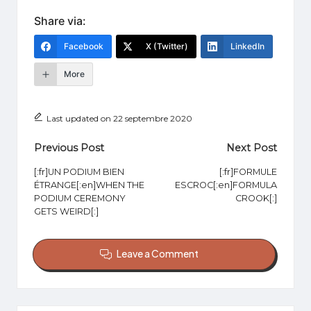
Share via:
Facebook
X (Twitter)
LinkedIn
More
Last updated on 22 septembre 2020
Post
Previous Post
Next Post
navigation
[:fr]UN PODIUM BIEN
[:fr]FORMULE
ÉTRANGE[:en]WHEN THE
ESCROC[:en]FORMULA
PODIUM CEREMONY
CROOK[:]
GETS WEIRD[:]
Leave a Comment