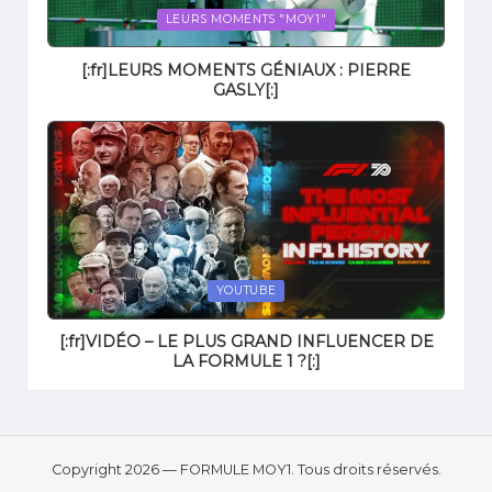
Posted
LEURS MOMENTS "MOY1"
in
[:fr]LEURS MOMENTS GÉNIAUX : PIERRE
GASLY[:]
Posted
YOUTUBE
in
[:fr]VIDÉO – LE PLUS GRAND INFLUENCER DE
LA FORMULE 1 ?[:]
Copyright 2026 — FORMULE MOY1. Tous droits réservés.