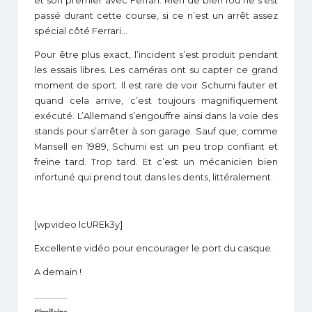
et son premier avec Ferrari. Rien de bien fou ne s’est
passé durant cette course, si ce n’est un arrêt assez
spécial côté Ferrari…
Pour être plus exact, l’incident s’est produit pendant
les essais libres. Les caméras ont su capter ce grand
moment de sport. Il est rare de voir Schumi fauter et
quand cela arrive, c’est toujours magnifiquement
exécuté. L’Allemand s’engouffre ainsi dans la voie des
stands pour s’arrêter à son garage. Sauf que, comme
Mansell en 1989
, Schumi est un peu trop confiant et
freine tard. Trop tard. Et c’est un mécanicien bien
infortuné qui prend tout dans les dents, littéralement.
[wpvideo lcUREk3y]
Excellente vidéo pour encourager le port du casque.
A demain !
Similaire