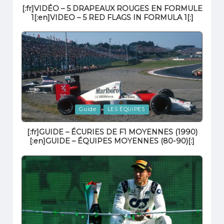
[:fr]VIDÉO – 5 DRAPEAUX ROUGES EN FORMULE
1[:en]VIDEO – 5 RED FLAGS IN FORMULA 1[:]
Posted
Guide
LES ÉQUIPES
in
[:fr]GUIDE – ÉCURIES DE F1 MOYENNES (1990)
[:en]GUIDE – ÉQUIPES MOYENNES (80-90)[:]