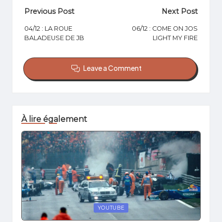
Post
Previous Post
Next Post
navigation
04/12 : LA ROUE
06/12 : COME ON JOS
BALADEUSE DE JB
LIGHT MY FIRE
Leave a Comment
À lire également
Posted
YOUTUBE
in