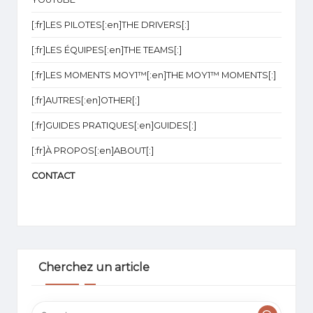
[:fr]LES PILOTES[:en]THE DRIVERS[:]
[:fr]LES ÉQUIPES[:en]THE TEAMS[:]
[:fr]LES MOMENTS MOY1™[:en]THE MOY1™ MOMENTS[:]
[:fr]AUTRES[:en]OTHER[:]
[:fr]GUIDES PRATIQUES[:en]GUIDES[:]
[:fr]À PROPOS[:en]ABOUT[:]
CONTACT
Cherchez un article