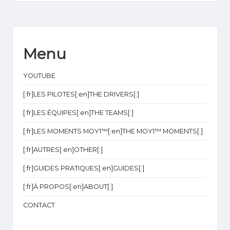
1
Menu
YOUTUBE
[:fr]LES PILOTES[:en]THE DRIVERS[:]
[:fr]LES ÉQUIPES[:en]THE TEAMS[:]
[:fr]LES MOMENTS MOY1™[:en]THE MOY1™ MOMENTS[:]
[:fr]AUTRES[:en]OTHER[:]
[:fr]GUIDES PRATIQUES[:en]GUIDES[:]
[:fr]À PROPOS[:en]ABOUT[:]
CONTACT