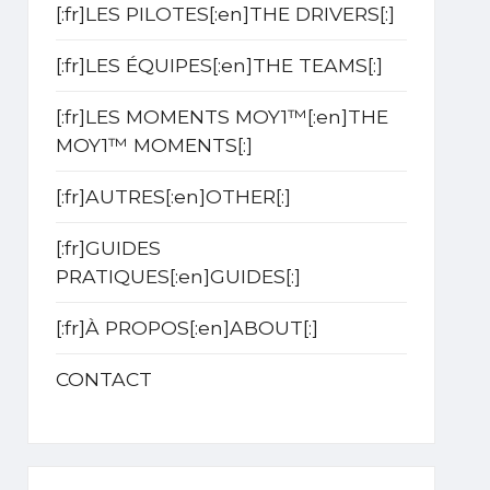
[:fr]LES PILOTES[:en]THE DRIVERS[:]
[:fr]LES ÉQUIPES[:en]THE TEAMS[:]
[:fr]LES MOMENTS MOY1™[:en]THE
MOY1™ MOMENTS[:]
[:fr]AUTRES[:en]OTHER[:]
[:fr]GUIDES
PRATIQUES[:en]GUIDES[:]
[:fr]À PROPOS[:en]ABOUT[:]
CONTACT