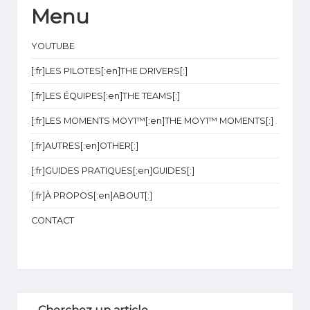
1
Menu
YOUTUBE
[:fr]LES PILOTES[:en]THE DRIVERS[:]
[:fr]LES ÉQUIPES[:en]THE TEAMS[:]
[:fr]LES MOMENTS MOY1™[:en]THE MOY1™ MOMENTS[:]
[:fr]AUTRES[:en]OTHER[:]
[:fr]GUIDES PRATIQUES[:en]GUIDES[:]
[:fr]À PROPOS[:en]ABOUT[:]
CONTACT