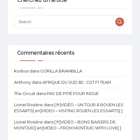
Cherchez un article
Commentaires récents
Korbos
dans
GORILLA BRAMBILLA
Anthony
dans
AFRIQUE DU SUD 82 : CGT F1 TEAM
The Circuit
dans
PAS DE PITIÉ POUR INOUE
Lionel Rosière
dans
[:fr]VIDÉO – UN TOUR À ROUEN LES
ESSARTS[:en]VIDEO – VISITING ROUEN LES ESSARTS[:]
Lionel Rosière
dans
[:fr]VIDÉO – BONS BAISERS DE
MONTJUIC[:en]VIDEO – FROM MONTJUIC WITH LOVE[:]