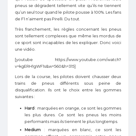
pneus se dégradent tellement vite qu’ils ne tiennent
qu’un seul tour quand le pilote pousse à 100%. Les fans
de F1 n’aiment pas Pirelli. Du tout.
Très franchement, les règles concernant les pneus
sont tellement complexes que même les mordus de
ce sport sont incapables de les expliquer. Donc voici
une vidéo.
[youtube https://www.youtube.com/watch?
v=kgERH1gWF1s&w=560&h=315]
Lors de la course, les pilotes doivent chausser deux
trains de pneus différents sous peine de
disqualification. Ils ont le choix entre les gommes
suivantes :
Hard
: marquées en orange, ce sont les gommes
les plus dures. Ce sont les pneus les moins
performants mais ils tiennent le plus longtemps.
Medium
: marquées en blanc, ce sont les