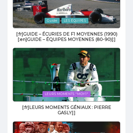
Posted
Guide
LES ÉQUIPES
in
[:fr]GUIDE – ÉCURIES DE F1 MOYENNES (1990)
[:en]GUIDE – ÉQUIPES MOYENNES (80-90)[:]
Posted
LEURS MOMENTS "MOY1"
in
[:fr]LEURS MOMENTS GÉNIAUX : PIERRE
GASLY[:]