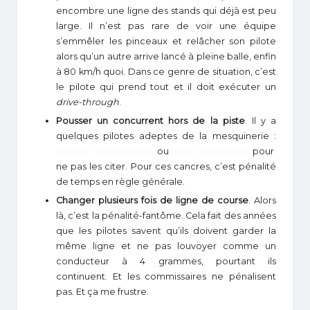
encombre une ligne des stands qui déjà est peu
large. Il n’est pas rare de voir une équipe
s’emmêler les pinceaux et relâcher son pilote
alors qu’un autre arrive lancé à pleine balle, enfin
à 80 km/h quoi. Dans ce genre de situation, c’est
le pilote qui prend tout et il doit exécuter un
drive-through
.
Pousser un concurrent hors de la piste
. Il y a
quelques pilotes adeptes de la mesquinerie :
Michaël Schumacher
ou
Max Verstappen
pour
ne pas les citer. Pour ces cancres, c’est pénalité
de temps en règle générale.
Changer plusieurs fois de ligne de course
. Alors
là, c’est la pénalité-fantôme. Cela fait des années
que les pilotes savent qu’ils doivent garder la
même ligne et ne pas louvoyer comme un
conducteur à 4 grammes, pourtant ils
continuent. Et les commissaires ne pénalisent
pas. Et ça me frustre.