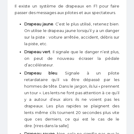
Il existe un système de drapeaux en F1 pour faire
passer des messages aux pilotes et aux spectateurs.
Drapeau jaune
. C’est le plus utilisé, retenez bien.
On utilise le drapeau jaune lorsqu’il y a un danger
sur la piste : voiture arrêtée, accident, débris sur
la piste, etc.
Drapeau vert
. Il signale que le danger n’est plus,
on peut de nouveau écraser la pédale
d’accélérateur.
Drapeau bleu
. Signale à un pilote
retardataire qu’il va être dépassé par les
hommes de tête. Dans le jargon, ils lui « prennent
un tour ». Les lents ne font pas attention à ce qu’il
y a autour d’eux alors ils ne voient pas les
drapeaux. Les plus rapides se plaignent des
lents même s’ils tournent 20 secondes plus vite
que ces derniers, ce qui est le cas de le
dire. [rires dans la salle]
Drapeau rouge
. Non, cela ne signifie pas que le