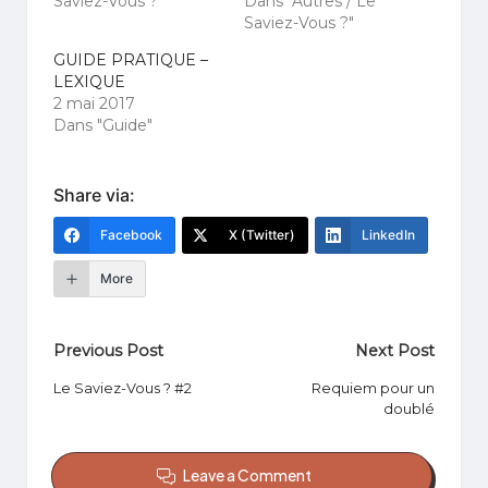
Saviez-Vous ?"
Dans "Autres / Le
Saviez-Vous ?"
GUIDE PRATIQUE –
LEXIQUE
2 mai 2017
Dans "Guide"
Share via:
Facebook
X (Twitter)
LinkedIn
More
Post
Previous Post
Next Post
navigation
Le Saviez-Vous ? #2
Requiem pour un
doublé
Leave a Comment