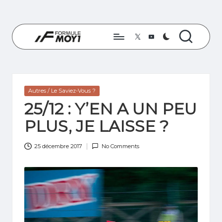
Skip
to
Twitter
YouTube
content
F
Les
derniers
O
seront
R
les
Posted
Autres / Le Saviez-Vous ?
premiers
M
in
25/12 : Y’EN A UN PEU
U
PLUS, JE LAISSE ?
L
25 décembre 2017
No Comments
E
M
O
Y