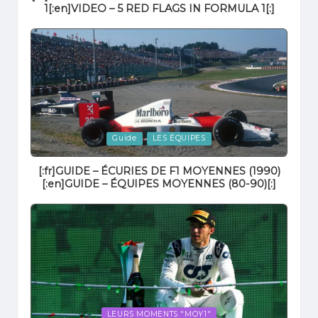
1[:en]VIDEO – 5 RED FLAGS IN FORMULA 1[:]
Posted
Guide
LES ÉQUIPES
in
[:fr]GUIDE – ÉCURIES DE F1 MOYENNES (1990)
[:en]GUIDE – ÉQUIPES MOYENNES (80-90)[:]
Posted
LEURS MOMENTS "MOY1"