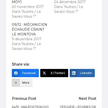
MOY1
24 décembre 2017
20 novembre 2017
Dans "Autres / Le
Dans "Autres / Le
Saviez-Vous ?"
Saviez-Vous ?"
09/12 : MÉCANICIEN
ÉCHAUDÉ CRAINT
LE MONTOYA
9 décembre 2017
Dans "Autres / Le
Saviez-Vous ?"
Share via:
Facebook
X (Twitter)
LinkedIn
More
Post
Previous Post
Next Post
navigation
24/12 : MALÉDICTION DO
[:fr]GUIDE – ÉCURIES DE