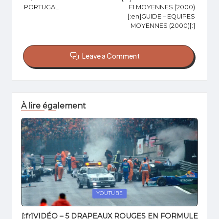
PORTUGAL
F1 MOYENNES (2000)
[:en]GUIDE – EQUIPES
MOYENNES (2000)[:]
Leave a Comment
À lire également
Posted
YOUTUBE
in
[:fr]VIDÉO – 5 DRAPEAUX ROUGES EN FORMULE